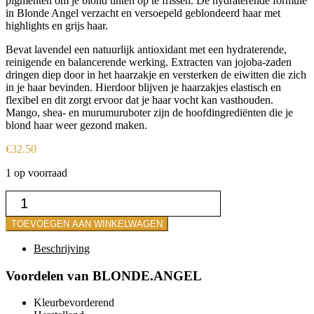
pigmenten om je blond tinten op te frissen. De hydraterende formule
in Blonde Angel verzacht en versoepeld geblondeerd haar met
highlights en grijs haar.
Bevat lavendel een natuurlijk antioxidant met een hydraterende,
reinigende en balancerende werking. Extracten van jojoba-zaden
dringen diep door in het haarzakje en versterken de eiwitten die zich
in je haar bevinden. Hierdoor blijven je haarzakjes elastisch en
flexibel en dit zorgt ervoor dat je haar vocht kan vasthouden.
Mango, shea- en murumuruboter zijn de hoofdingrediënten die je
blond haar weer gezond maken.
€
32.50
1 op voorraad
Conditioner
Blond
angel
TOEVOEGEN AAN WINKELWAGEN
rinse
aantal
Beschrijving
Voordelen van BLONDE.ANGEL
Kleurbevorderend