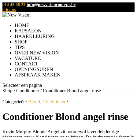
014 45 06 23
eb.tpecnocnoisivwen@ofni
0 items
HOME
KAPSALON
HAARKLEURING
SHOP
TIPS
OVER NEW VISION
VACATURE
CONTACT
OPENINGSUREN
AFSPRAAK MAKEN
Selecteer een pagina
Shop
/
Conditioner
/ Conditioner Blond angel rinse
Categorieën:
Blond
,
Conditioner
Conditioner Blond angel rinse
Kevin Murphy Blonde Angel zit boordevol lavendelkleurige