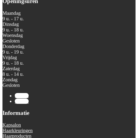
Openingsuren
Maandag
9 u. - 17 u.
Dinsdag
9 u. - 18 u.
Woensdag
Gesloten
Donderdag
9 u. - 19 u.
Vrijdag
9 u. - 18 u.
Zaterdag
8 u. - 14 u.
Zondag
Gesloten
Volgen
Volgen
Informatie
Kapsalon
Haarkleuringen
Haarproducten